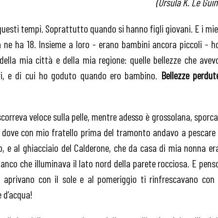
(Ursula K. Le Guin
questi tempi. Soprattutto quando si hanno figli giovani. E i mie
a ne ha 18. Insieme a loro - erano bambini ancora piccoli - h
della mia città e della mia regione: quelle bellezze che avev
ri, e di cui ho goduto quando ero bambino.
Bellezze perdut
correva veloce sulla pelle, mentre adesso è grossolana, sporca
e, dove con mio fratello prima del tramonto andavo a pescare 
, e al ghiacciaio del Calderone, che da casa di mia nonna er
anco che illuminava il lato nord della parete rocciosa. E pens
i aprivano con il sole e al pomeriggio ti rinfrescavano con 
e d’acqua!