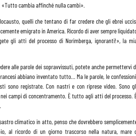
e: «Tutto cambia affinché nulla cambi».
ocausto, quelli che tentano di far credere che gli ebrei uccis
licemente emigrato in America. Ricordo di aver sempre liquidat
gete gli atti del processo di Norimberga, ignoranti!», la mi
dere alle parole dei sopravvissuti, potete anche permettervi d
e francesi abbiano inventato tutto… Ma le parole, le confessioni
sti sono registrate. Con nastri e con riprese video. Sono gl
 nei campi di concentramento. È tutto agli atti del processo. 
.
disastro climatico in atto, penso che dovrebbero semplicement
io, al ricordo di un giorno trascorso nella natura, mare 