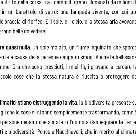
 il rito della corsa tra i campi di grano illuminati da milioni d
le in un barattolo di vetro: una lampada vivente, con cui po
e braccia di Morfeo. E il sole, e il cielo, e la stessa aria avevan
 erano belle da vedere.
re quasi nulla
.
Un sole malato, un fiume inquinato che sporc
rente a causa della perenne cappa di smog. Anche la bellissim
me. Ora che sono cresciuti, i miei figli provano a cercare l
iccole cose che la stessa natura è riuscita a proteggere d
limatici stiano distruggendo la vita
, la biodiversità presente s
 figli che le cose si stanno semplicemente trasformando, come 
te persone negano che sia stato l’uomo a danneggiare la Terra
e biodiversità. Penso a Macchiavelli, che in merito al climat