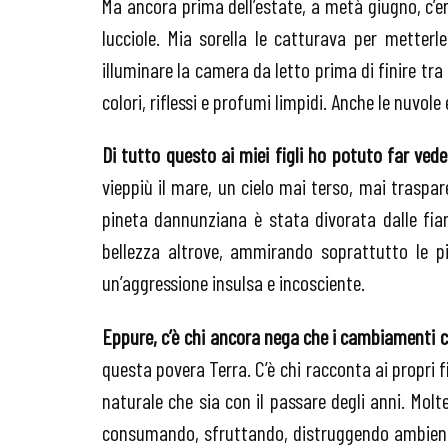
Ma ancora prima dell’estate, a metà giugno, c’era
lucciole. Mia sorella le catturava per metter
illuminare la camera da letto prima di finire tra l
colori, riflessi e profumi limpidi. Anche le nuvole
Di tutto questo ai miei figli ho potuto far vede
vieppiù il mare, un cielo mai terso, mai traspa
pineta dannunziana è stata divorata dalle fiam
bellezza altrove, ammirando soprattutto le p
un’aggressione insulsa e incosciente.
Eppure,
c’è chi ancora nega che i cambiamenti c
questa povera Terra. C’è chi racconta ai propri
naturale che sia con il passare degli anni. Mol
consumando, sfruttando, distruggendo ambienti 