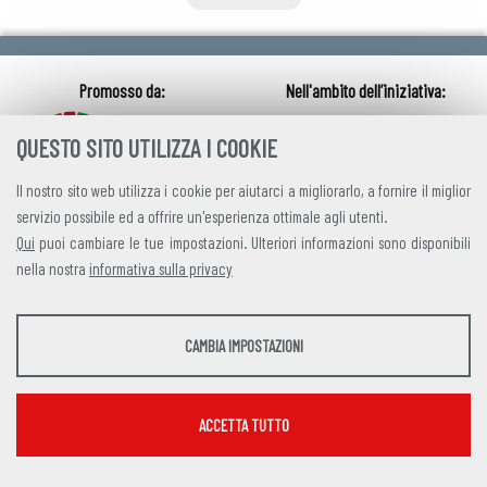
QUESTO SITO UTILIZZA I COOKIE
Il nostro sito web utilizza i cookie per aiutarci a migliorarlo, a fornire il miglior
servizio possibile ed a offrire un'esperienza ottimale agli utenti.
Qui
puoi cambiare le tue impostazioni. Ulteriori informazioni sono disponibili
nella nostra
informativa sulla privacy
credits
|
privacy
|
contatti
STATISTICHE
CAMBIA IMPOSTAZIONI
Alleanza Italiana per lo Sviluppo Sostenibile
Strumenti statistici che raccolgono dati anonimi sull'utilizzo e la funzionalità del sito
Via Farini 17, 00185 Roma C.F. 97893090585 P.IVA 14610671001
web.
Mostra maggiori informazioni
ACCETTA TUTTO
Google Analytics
SERVIZI FACOLTATVI