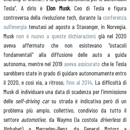
Tesla”. A dirlo è
Elon Musk
, Ceo di Tesla e figura
controversa della rivoluzione tech, durante la
conferenza
sull’energia
tenutasi ad agosto a Stavanger, in Norvegia.
Musk
non è nuovo a queste dichiarazioni
: già nel 2020
aveva affermato che non esistevano “ostacoli
fondamentali” alla diffusione delle auto a guida
autonoma, mentre nel 2019
aveva assicurato
che le Tesla
sarebbero state in grado di guidare autonomamente entro
il 2020, e così via, a ritroso,
fino al 2014
. La difficoltà di
Musk di individuare una data di scadenza per l’immissione
delle
self-driving car
su strada è indicativa però di un
problema più ampio, collettivo, condiviso da tutto il
settore
automotive
, da Waymo (la costola
driverless
di
Alphabet) a Mercedes-Benz, da General Motors a