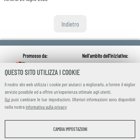
Indietro
QUESTO SITO UTILIZZA I COOKIE
Il nostro sito web utilizza i cookie per aiutarci a migliorarlo, a fornire il miglior
servizio possibile ed a offrire un'esperienza ottimale agli utenti.
Qui
puoi cambiare le tue impostazioni. Ulteriori informazioni sono disponibili
nella nostra
informativa sulla privacy
credits
|
privacy
|
contatti
STATISTICHE
CAMBIA IMPOSTAZIONI
Alleanza Italiana per lo Sviluppo Sostenibile
Strumenti statistici che raccolgono dati anonimi sull'utilizzo e la funzionalità del sito
Via Farini 17, 00185 Roma C.F. 97893090585 P.IVA 14610671001