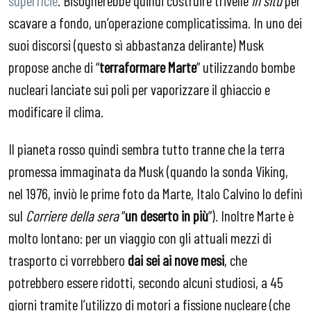
superficie
. Bisognerebbe quindi costruire trivelle
in situ
per
scavare a fondo, un’operazione complicatissima. In uno dei
suoi discorsi (questo sì abbastanza delirante) Musk
propose anche di “
terraformare Marte
” utilizzando bombe
nucleari lanciate sui poli per vaporizzare il ghiaccio e
modificare il clima.
Il pianeta rosso quindi sembra tutto tranne che la terra
promessa immaginata da Musk (quando la sonda Viking,
nel 1976, inviò le prime foto da Marte, Italo Calvino lo definì
sul
Corriere della sera
“
un deserto in più
”). Inoltre Marte è
molto lontano: per un viaggio con gli attuali mezzi di
trasporto ci vorrebbero
dai sei ai nove mesi
, che
potrebbero essere ridotti, secondo alcuni studiosi, a 45
giorni tramite l’utilizzo di motori a fissione nucleare (che