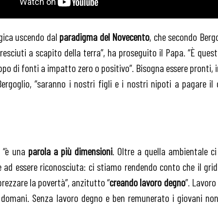
logica uscendo dal
paradigma del Novecento
, che secondo Berg
resciuti a scapito della terra”, ha proseguito il Papa. “È ques
luppo di fonti a impatto zero o positivo”. Bisogna essere pront
Bergoglio, “saranno i nostri figli e i nostri nipoti a pagare 
, “è una
parola a più dimensioni
. Oltre a quella ambientale ci
 ad essere riconosciuta: ci stiamo rendendo conto che il grido
prezzare la povertà”, anzitutto “
creando lavoro degno
”. Lavoro
i domani. Senza lavoro degno e ben remunerato i giovani no