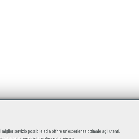
 il miglior servizio possibile ed a offrire un'esperienza ottimale agli utenti.
ponibili nella nostra
informativa sulla privacy