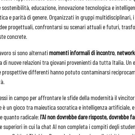
 sostenibilità, educazione, innovazione tecnologica e intelligenz
ca e parità di genere. Organizzati in gruppi multidisciplinari, 
dee progettuali, confrontarsi su scenari attuali e futuri, trasf
ste concrete.
lavoro si sono alternati
momenti informali di incontro
,
networki
a di nuove relazioni tra giovani provenienti da tutta Italia. 
 e prospettive differenti hanno potuto contaminarsi reciproc
tà.
messi in campo per affrontare le sfide della modernità il vincito
e è un gioco tra maieutica socratica e intelligenza artificiale, e
ce quanto radicale:
l'AI non dovrebbe dare risposte, dovrebbe 
superiori in cui la chat AI non completa i compiti degli studenti, 