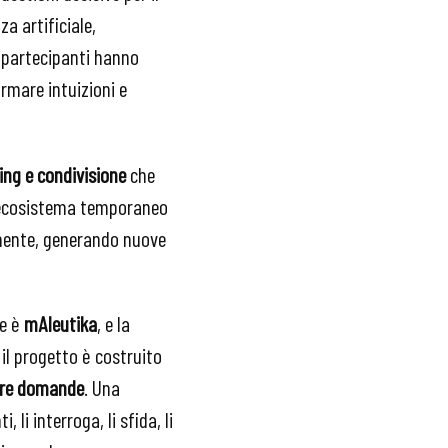
a artificiale,
i partecipanti hanno
ormare intuizioni e
ng e condivisione
che
Un ecosistema temporaneo
amente, generando nuove
re è
mAIeutika
, e la
 il progetto è costruito
fare domande
. Una
li interroga, li sfida, li