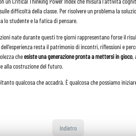
on un Critical Thinking Power Index che misura l'attività cognit
ulle difficoltà della classe. Per risolvere un problema la soluzi
ra lo studente e la fatica di pensare.
elazioni nate durante questi tre giorni rappresentano forse il ri
e dell’esperienza resta il patrimonio di incontri, riflessioni e per
volezza che
esiste una generazione pronta a mettersi in gioco
,
e alla costruzione del futuro.
oltanto qualcosa che accadrà. È qualcosa che possiamo iniziare
Indietro