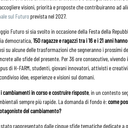
raccogliere visioni, priorità e proposte che contribuiranno ad al
ale sul Futuro
prevista nel 2027.
aggio Futuro si sia svolto in occasione della Festa della Repubb
ria democratica,
150 ragazze e ragazzi tra i 16 e i 21 anni hanno
si su alcune delle trasformazioni che segneranno i prossimi d
rete alle sfide del presente. Per 36 ore consecutive, vivendo i
pus di H-FARM, studenti, giovani innovatori, attivisti e creativi
condiviso idee, esperienze e visioni sul domani.
 i cambiamenti in corso e costruire risposte
, in un contesto s
ambientali sempre più rapide. La domanda di fondo è:
come pos
rotagoniste del cambiamento?
è stato rappresentato dalle cinque sfide tematiche dedicate a qu