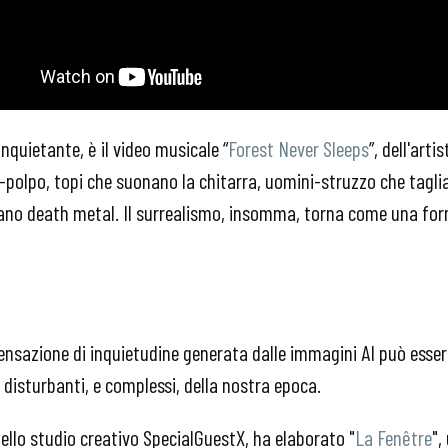
nquietante, è il video musicale “
Forest Never Sleeps
”, dell'arti
-polpo, topi che suonano la chitarra, uomini-struzzo che taglia
o death metal. Il surrealismo, insomma, torna come una forma
nsazione di inquietudine generata dalle immagini AI può essere
ù disturbanti, e complessi, della nostra epoca.
dello studio creativo SpecialGuestX, ha elaborato "
La Fenêtre
",