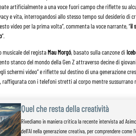
ate artificialmente a una voce fuori campo che riflette su alc
vacy e vita, interrogandosi allo stesso tempo sul desiderio di c
sto video per la prima volta”, commenta la voce narrante, “
il
o
”.
eo musicale del regista
Mau Morgó
, basato sulla canzone di
Iceb
mento stanco del mondo della Gen Z attraverso decine di giova
egli schermi video” e riflette sul destino di una generazione cre
ale, raffigurata con i telefoni stretti al corpo mentre sussurran
Quel che resta della creatività
Rivediamo in maniera critica la recente intervista ad Asimov
dell'AI nella generazione creativa, per comprendere come l