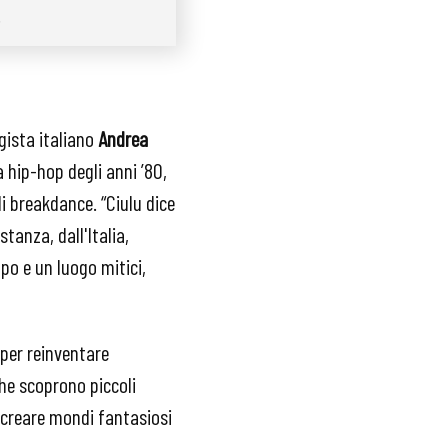
.
egista italiano
Andrea
 hip-hop degli anni ’80,
i breakdance. “Ciulu dice
tanza, dall'Italia,
o e un luogo mitici,
I per reinventare
che scoprono piccoli
a creare mondi fantasiosi