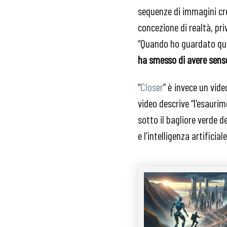
sequenze di immagini cre
concezione di realtà, pri
“Quando ho guardato que
ha smesso di avere sens
“
Closer
” è invece un vid
video descrive “l'esauri
sotto il bagliore verde d
e l’intelligenza artifici