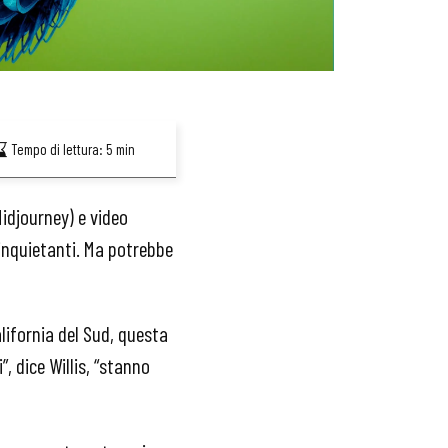
Tempo di lettura:
5
min
idjourney) e video
e inquietanti. Ma potrebbe
alifornia del Sud, questa
ti”, dice Willis, “stanno