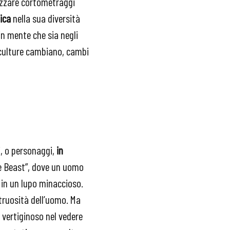
izzare cortometraggi
ica
nella sua diversità
 in mente che sia negli
e culture cambiano, cambi
i, o personaggi,
in
e Beast”, dove un uomo
 in un lupo minaccioso.
ruosità dell’uomo. Ma
e vertiginoso nel vedere