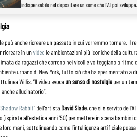
indispensabile nel depositare un seme che l'AI poi sviluppa
lgia
iale può anche ricreare un passato in cui vorremmo tornare. Il r
er ricreare in un
video
le ambientazioni più iconiche della cultura
imata da ragazzi che corrono nei vicoli e volteggiano a ritmo d
mbiente urbano di New York, tutto ciò che ha sperimentato a dis
tolinea Willis. “Il video evoca
un senso di nostalgia
per un temp
 anche allucinatorio”.
“
Shadow Rabbit
” dell’artista
David Slade
, che si è servito dell’A
 (ispirate all’estetica anni ’50) per mettere in scena bambini 
le loro mani, sottolineando come l’intelligenza artificiale poss
ione.