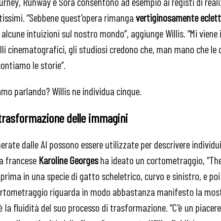
rney, Runway e Sora consentono ad esempio ai registi di real
ttissimi. “Sebbene quest'opera rimanga
vertiginosamente eclett
di alcune intuizioni sul nostro mondo”, aggiunge Willis. “Mi viene
uelli cinematografici, gli studiosi credono che, man mano che l
ontiamo le storie”.
amo parlando? Willis ne individua cinque.
 trasformazione delle immagini
rate dalle AI possono essere utilizzate per descrivere individu
sta francese
Karoline Georges
ha ideato un cortometraggio, “Th
rima in una specie di gatto scheletrico, curvo e sinistro, e poi
ortometraggio riguarda in modo abbastanza manifesto la most
è la fluidità del suo processo di trasformazione. “C'è un piacer