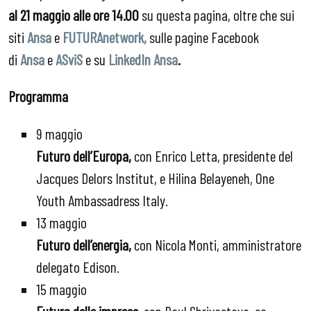
al 21 maggio alle ore 14.00
su questa pagina, oltre che sui
siti
Ansa
e
FUTURAnetwork,
sulle pagine Facebook
di
Ansa
e
ASviS
e su
LinkedIn Ansa
.
Programma
9 maggio
Futuro dell’Europa,
con Enrico Letta, presidente del
Jacques Delors Institut, e Hilina Belayeneh, One
Youth Ambassadress Italy.
13 maggio
Futuro dell’energia,
con Nicola Monti, amministratore
delegato Edison.
15 maggio
Futuro delle imprese,
con Paul Shrivastava, co-