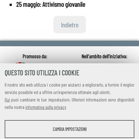
25 maggio:
Attivismo giovanile
Indietro
QUESTO SITO UTILIZZA I COOKIE
Il nostro sito web utilizza i cookie per aiutarci a migliorarlo, a fornire il miglior
servizio possibile ed a offrire un'esperienza ottimale agli utenti.
Qui
puoi cambiare le tue impostazioni. Ulteriori informazioni sono disponibili
nella nostra
informativa sulla privacy
credits
|
privacy
|
contatti
STATISTICHE
CAMBIA IMPOSTAZIONI
Alleanza Italiana per lo Sviluppo Sostenibile
Strumenti statistici che raccolgono dati anonimi sull'utilizzo e la funzionalità del sito
Via Farini 17, 00185 Roma C.F. 97893090585 P.IVA 14610671001