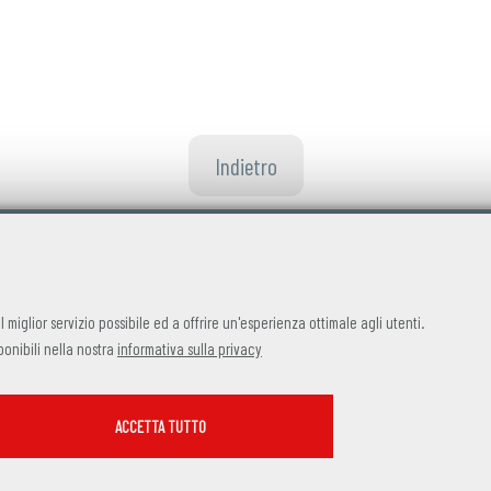
Indietro
 il miglior servizio possibile ed a offrire un'esperienza ottimale agli utenti.
ponibili nella nostra
informativa sulla privacy
SERVIZI FACOLTATVI
ACCETTA TUTTO
Questi cookie vengono utilizzati per abilitare servizi di terze parti che
prevedono profilazione. Sono indispensabili per poter usufruire dei
contenuti forniti da piattaforme esterne.