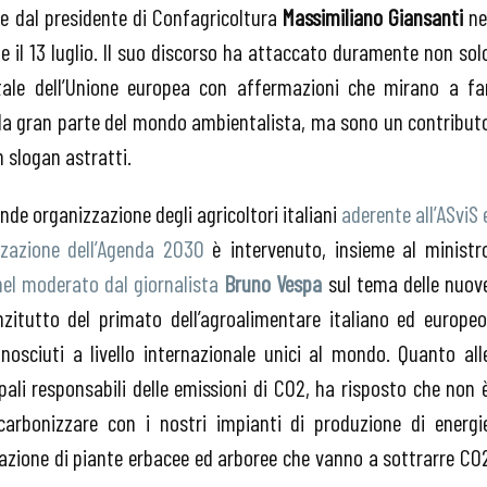
te dal presidente di Confagricoltura
Massimiliano Giansanti
ne
e il 13 luglio. Il suo discorso ha attaccato duramente non sol
tale dell’Unione europea con affermazioni che mirano a fa
da gran parte del mondo ambientalista, ma sono un contribut
n slogan astratti.
ande organizzazione degli agricoltori italiani
aderente all’ASviS 
zzazione dell’Agenda 2030
è intervenuto, insieme al ministr
nel moderato dal giornalista
Bruno Vespa
sul tema delle nuov
zitutto del primato dell’agroalimentare italiano ed europeo
osciuti a livello internazionale unici al mondo. Quanto all
cipali responsabili delle emissioni di CO2, ha risposto che non 
carbonizzare con i nostri impianti di produzione di energi
vazione di piante erbacee ed arboree che vanno a sottrarre CO