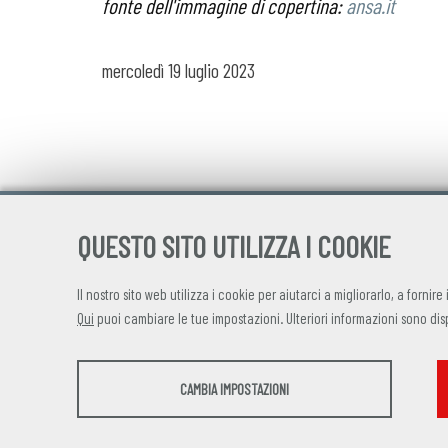
fonte dell'immagine di copertina:
ansa.it
mercoledì
19 luglio 2023
QUESTO SITO UTILIZZA I COOKIE
Il nostro sito web utilizza i cookie per aiutarci a migliorarlo, a fornire
Qui
puoi cambiare le tue impostazioni. Ulteriori informazioni sono dis
STATISTICHE
CAMBIA IMPOSTAZIONI
Strumenti statistici che raccolgono dati anonimi sull'utilizzo e la
funzionalità del sito web.