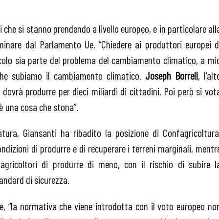
i che si stanno prendendo a livello europeo, e in particolare all
minare dal Parlamento Ue. “Chiedere ai produttori europei d
icolo sia parte del problema del cambiamento climatico, a mi
 che subiamo il cambiamento climatico.
Joseph Borrell
, l’alt
ovrà produrre per dieci miliardi di cittadini. Poi però si vot
è una cosa che stona”.
atura, Giansanti ha ribadito la posizione di Confagricoltura
ondizioni di produrre e di recuperare i terreni marginali, mentr
agricoltori di produrre di meno, con il rischio di subire l
andard di sicurezza.
re, “la normativa che viene introdotta con il voto europeo no