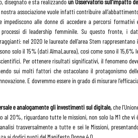
, disegnato e sta realizzando
un Osservatorio sull’impatto de
 nostra associazione vuole infatti contribuire all’abbattiment
 che impediscono alle donne di accedere a percorsi formativi 
processi di leadership femminile. Su questo fronte, i dat
aggianti: nel 2020 le laureate dell’area Stem rappresentano i
sono solo il 15% (dati AlmaLaurea), così come sono il 15,6% l
ientifici. Per ottenere risultati significativi, il fenomeno dev
endo sui molti fattori che ostacolano il protagonismo dell
’innovazione. E dovremmo essere in grado di misurare l’efficaci
versale e analogamente gli investimenti sul digitale,
che l’Union
 al 20%, riguardano tutte le missioni, non solo la M1 che vi 
’analisi trasversalmente a tutte e sei le Missioni, presentand
enza ai dodici punti del Manifesto Donne 4.0.