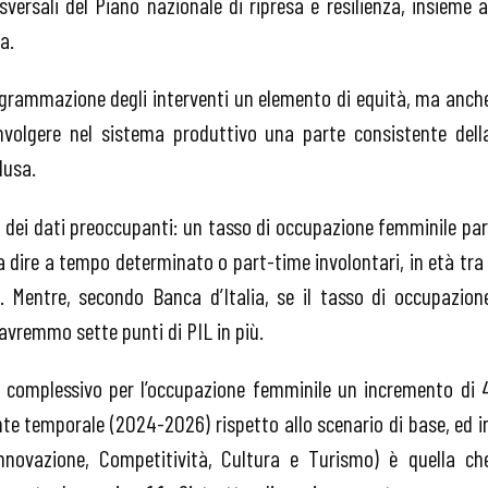
sversali del Piano nazionale di ripresa e resilienza, insieme a
a.
rogrammazione degli interventi un elemento di equità, ma anch
involgere nel sistema produttivo una parte consistente dell
lusa.
so dei dati preoccupanti: un tasso di occupazione femminile par
a dire a tempo determinato o part-time involontari, in età tra 
 Mentre, secondo Banca d’Italia, se il tasso di occupazion
avremmo sette punti di PIL in più.
t complessivo per l’occupazione femminile un incremento di 
zonte temporale (2024-2026) rispetto allo scenario di base, ed i
 Innovazione, Competitività, Cultura e Turismo) è quella ch