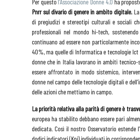
Per questo
l’Associazione Donne 4.0
ha proposto
Pnrr sul divario di genere in ambito digitale.
La
di pregiudizi e stereotipi culturali e sociali
professionali nel mondo hi-tech, sostenendo 
continuano ad essere non particolarmente incor
40%, ma quelle di Informatica e tecnologie Ict 
donne che in Italia lavorano in ambiti tecnico-sc
essere affrontato in modo sistemico, interven
donne nel campo delle tecnologie digitali e dell
delle azioni che mettiamo in campo.
La priorità relativa alla parità di genere è tras
europea ha stabilito debbano essere pari almeno
dedicata. Così il nostro Osservatorio estende l
dodici indicatori (Kpi) individuati in corrispond