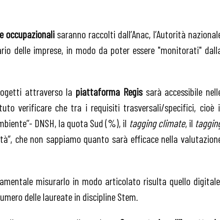
le occupazionali
saranno raccolti dall’Anac, l’Autorità nazional
lario delle imprese, in modo da poter essere "monitorati" dall
rogetti attraverso la
piattaforma Regis
sarà accessibile nell
verificare che tra i requisiti trasversali/specifici, cioè i
ambiente’’- DNSH, la quota Sud (%), il
tagging climate
, il
taggin
nità”, che non sappiamo quanto sarà efficace nella valutazion
amentale misurarlo in modo articolato risulta quello digitale
numero delle laureate in discipline Stem.