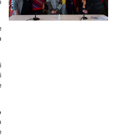
i
e
a
i
i
e
4
n
e