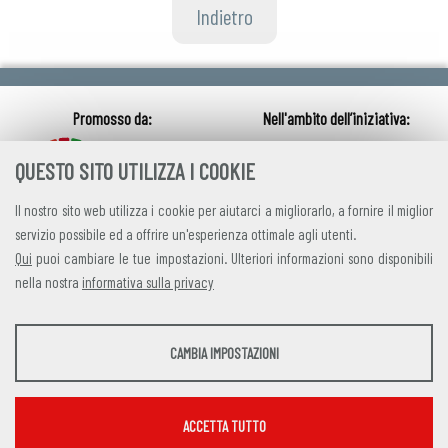
Indietro
QUESTO SITO UTILIZZA I COOKIE
Il nostro sito web utilizza i cookie per aiutarci a migliorarlo, a fornire il miglior
servizio possibile ed a offrire un'esperienza ottimale agli utenti.
Qui
puoi cambiare le tue impostazioni. Ulteriori informazioni sono disponibili
nella nostra
informativa sulla privacy
credits
|
privacy
|
contatti
STATISTICHE
CAMBIA IMPOSTAZIONI
Alleanza Italiana per lo Sviluppo Sostenibile
Strumenti statistici che raccolgono dati anonimi sull'utilizzo e la funzionalità del sito
Via Farini 17, 00185 Roma C.F. 97893090585 P.IVA 14610671001
web.
Mostra maggiori informazioni
ACCETTA TUTTO