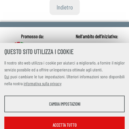
Indietro
QUESTO SITO UTILIZZA I COOKIE
Il nostro sito web utilizza i cookie per aiutarci a migliorarlo, a fornire il miglior
servizio possibile ed a offrire un'esperienza ottimale agli utenti.
Qui
puoi cambiare le tue impostazioni. Ulteriori informazioni sono disponibili
nella nostra
informativa sulla privacy
credits
|
privacy
|
contatti
STATISTICHE
CAMBIA IMPOSTAZIONI
Alleanza Italiana per lo Sviluppo Sostenibile
Strumenti statistici che raccolgono dati anonimi sull'utilizzo e la funzionalità del sito
Via Farini 17, 00185 Roma C.F. 97893090585 P.IVA 14610671001
web.
Mostra maggiori informazioni
ACCETTA TUTTO