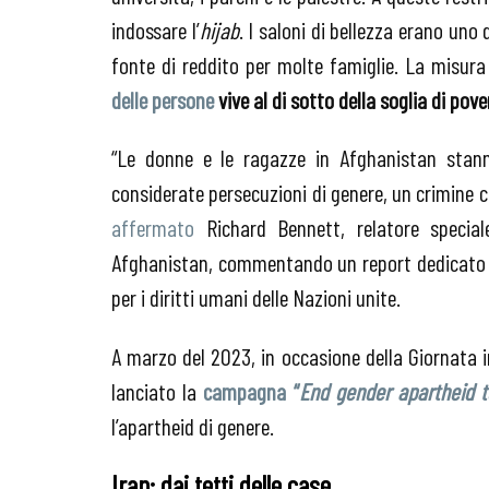
indossare l’
hijab
. I saloni di bellezza erano uno 
fonte di reddito per molte famiglie. La misur
delle persone
vive al di sotto della soglia di pove
“Le donne e le ragazze in Afghanistan stann
considerate persecuzioni di genere, un crimine 
affermato
Richard Bennett, relatore speciale
Afghanistan, commentando un report dedicato al
per i diritti umani delle Nazioni unite.
A marzo del 2023, in occasione della Giornata 
lanciato la
campagna “
End gender apartheid 
l’apartheid di genere.
Iran: dai tetti delle case