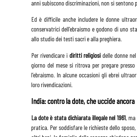
anni subiscono discriminazioni, non si sentono p
Ed è difficile anche includere le donne ultraor
conservatrici dell’ebraismo e godono di uno stat
allo studio dei testi sacri e alla preghiera.
Per rivendicare i
diritti religiosi
delle donne ne
giorno del mese si ritrova per pregare presso
l’ebraismo. In alcune occasioni gli ebrei ultr
loro rivendicazioni.
India: contro la dote, che uccide ancora
La dote è stata dichiarata illegale nel 1961
, ma
pratica. Per soddisfare le richieste dello sposo
altri beni, le famiglie delle ragazze chiedono pre