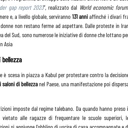
der gap report 2023
”, realizzato dal
World economic foru
ere e, a livello globale, serviranno
131 anni
affinché i divari fr
 donne non restano ferme ad aspettare. Dalle proteste in Ira
a del Sud, sono numerose le iniziative di donne che lottano pe
in Asia
i bellezza
e è scesa in piazza a Kabul per protestare contro la decision
i saloni di bellezza
nel Paese, una manifestazione poi dispers
strizioni imposte dal regime talebano. Da quando hanno preso i
 vietato alle ragazze di frequentare le scuole superiori, l
rizioni si aggiunge l’obbligo di uscire di casa accompagnate e d