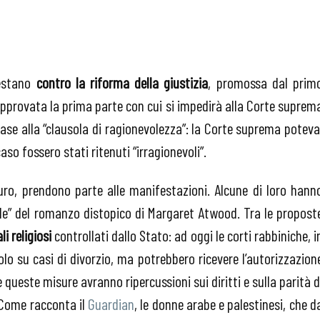
festano
contro la riforma della giustizia
, promossa dal prim
pprovata la prima parte con cui si impedirà alla Corte suprem
 base alla “clausola di ragionevolezza”: la Corte suprema poteva
so fossero stati ritenuti “irragionevoli”.
uro, prendono parte alle manifestazioni. Alcune di loro hann
lle” del romanzo distopico di Margaret Atwood. Tra le propost
i religiosi
controllati dallo Stato: ad oggi le corti rabbiniche, i
lo su casi di divorzio, ma potrebbero ricevere l’autorizzazion
 queste misure avranno ripercussioni sui diritti e sulla parità d
Come racconta il
Guardian
, le donne arabe e palestinesi, che d