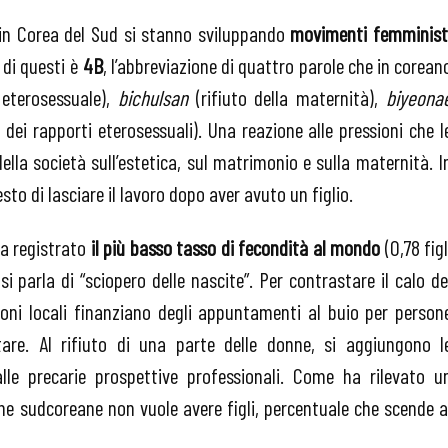
e in Corea del Sud si stanno sviluppando
movimenti femminist
 di questi è
4B
, l’abbreviazione di quattro parole che in corean
 eterosessuale),
bichulsan
(rifiuto della maternità),
biyeona
 dei rapporti eterosessuali). Una reazione alle pressioni che l
lla società sull’estetica, sul matrimonio e sulla maternità. I
sto di lasciare il lavoro dopo aver avuto un figlio.
ha registrato
il più basso tasso di fecondità al mondo
(0,78 figl
 parla di “sciopero delle nascite”. Per contrastare il calo de
oni locali finanziano degli appuntamenti al buio per person
tare. Al rifiuto di una parte delle donne, si aggiungono l
lle precarie prospettive professionali. Come ha rilevato u
e sudcoreane non vuole avere figli, percentuale che scende a