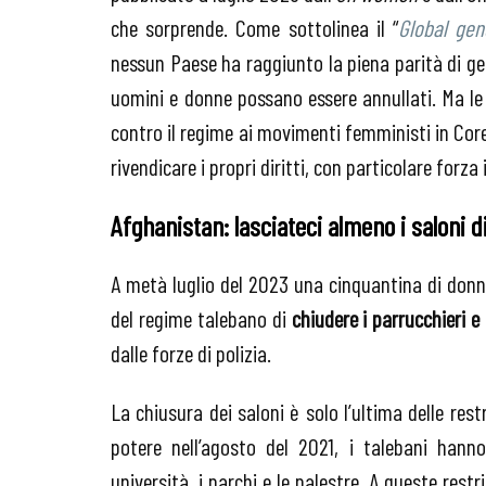
che sorprende. Come sottolinea il “
Global gen
nessun Paese ha raggiunto la piena parità di gen
uomini e donne possano essere annullati. Ma le
contro il regime ai movimenti femministi in Core
rivendicare i propri diritti, con particolare forza 
Afghanistan: lasciateci almeno i saloni d
A metà luglio del 2023 una cinquantina di donn
del regime talebano di
chiudere i parrucchieri e 
dalle forze di polizia.
La chiusura dei saloni è solo l’ultima delle re
potere nell’agosto del 2021, i talebani hanno
università, i parchi e le palestre. A queste rest