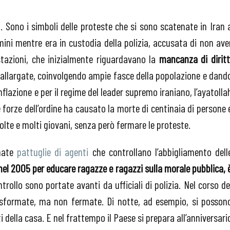
. Sono i simboli delle proteste che si sono scatenate in Iran 
ni mentre era in custodia della polizia, accusata di non ave
tazioni, che inizialmente riguardavano la
mancanza di diritt
allargate, coinvolgendo ampie fasce della popolazione e dand
inflazione e per il regime del leader supremo iraniano, l’ayatolla
 forze dell’ordine ha causato la morte di centinaia di persone 
olte e molti giovani, senza però fermare le proteste.
rnate
pattuglie di agenti
che controllano l’abbigliamento dell
a nel 2005 per educare ragazze e ragazzi sulla morale pubblica, 
trollo sono portate avanti da ufficiali di polizia. Nel corso de
asformate, ma non fermate. Di notte, ad esempio, si posson
ti della casa. E nel frattempo il Paese si prepara all’anniversari