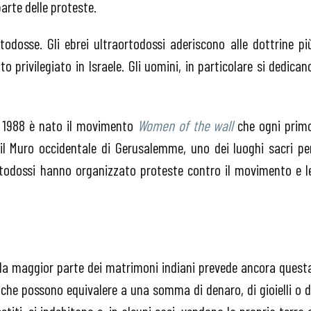
arte delle proteste.
todosse. Gli ebrei ultraortodossi aderiscono alle dottrine pi
o privilegiato in Israele. Gli uomini, in particolare si dedican
l 1988 è nato il movimento
Women of the wall
che ogni prim
 il Muro occidentale di Gerusalemme, uno dei luoghi sacri pe
aortodossi hanno organizzato proteste contro il movimento e l
 la maggior parte dei matrimoni indiani prevede ancora quest
, che possono equivalere a una somma di denaro, di gioielli o d
stiti, si indebitano e, in alcuni casi, vendono la propria terra 