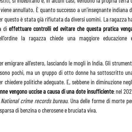
 viene annullato. È quanto successo a un’insegnante indiana d
per questo è stata già rifiutata da diversi uomini. La ragazza h
ia di
effettuare controlli ed evitare che questa pratica veng
 dell’ordine la ragazza chiede una maggiore educazione 
per emigrare all’estero, lasciando le mogli in India. Gli strument
 sono pochi, ma un gruppo di otto donne ha sottoscritto un
er chiedere politiche adeguate. E, sebbene in diminuzione negl
onne vengono uccise a causa di una dote insufficiente
: nel 202
l
National crime records bureau
. Una delle forme di morte pe
osparsa di benzina o cherosene e bruciata viva.