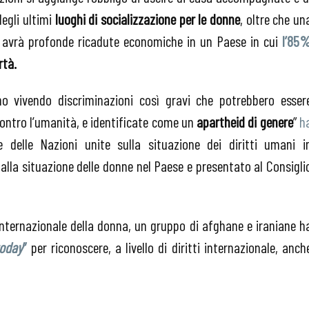
degli ultimi
luoghi di socializzazione per le donne
, oltre che un
a avrà profonde ricadute economiche in un Paese in cui
l’85
rtà.
o vivendo discriminazioni così gravi che potrebbero esser
contro l’umanità, e identificate come un
apartheid di genere
”
h
 delle Nazioni unite sulla situazione dei diritti umani i
la situazione delle donne nel Paese e presentato al Consigli
internazionale della donna, un gruppo di afghane e iraniane h
today
”
per riconoscere, a livello di diritti internazionale, anch