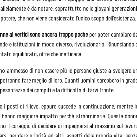
rallelamente è da notare, soprattutto nelle giovani generazioni
 potere, che non viene considerato l’unico scopo dell’esistenza.
onne ai vertici sono ancora troppo poche
per poter cambiare d
ende e istituzioni in modo diverso, rivoluzionario. Rinunciando 
ntato squilibrato, oltre che inefficace.
nno ammesso di non essere più le persone giuste a svolgere u
i potranno fare meglio di loro. Quanti uomini sarebbero in grad
pesantezza dei compiti e la difficoltà di farvi fronte.
o i posti di rilievo, eppure succede in continuazione, mentre l
ni hanno maggiore impatto perché straordinarie. Queste donn
ano il coraggio di decidere di impegnarsi al massimo sul lavor
arsi per dare priorità ad altri aspetti della propria vita, senz