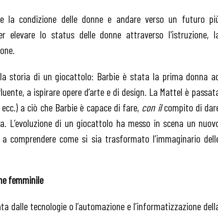
re la condizione delle donne e andare verso un futuro pi
r elevare lo status delle donne attraverso l'istruzione, l
ione.
ella storia di un giocattolo: Barbie è stata la prima donna a
fluente, a ispirare opere d’arte e di design. La Mattel è passat
 ecc.) a ciò che Barbie è capace di fare,
con il
compito di dar
na. L’evoluzione di un giocattolo ha messo in scena un nuov
a comprendere come si sia trasformato l’immaginario dell
one femminile
ata dalle tecnologie o l’automazione e l’informatizzazione dell