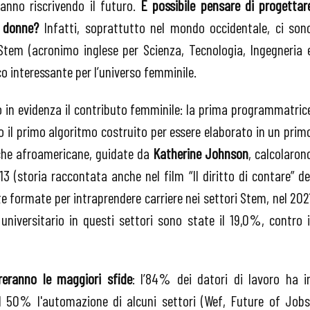
anno riscrivendo il futuro.
È possibile pensare di progettar
e donne?
Infatti, soprattutto nel mondo occidentale, ci son
tem (acronimo inglese per Scienza, Tecnologia, Ingegneria 
 interessante per l’universo femminile.
 in evidenza il contributo femminile: la prima programmatric
to il primo algoritmo costruito per essere elaborato in un prim
che afroamericane, guidate da
Katherine Johnson
, calcolaron
, 13 (storia raccontata anche nel film “Il diritto di contare” de
 formate per intraprendere carriere nei settori Stem, nel 202
universitario in questi settori sono state il 19,0%, contro i
reranno le maggiori sfide
: l’84% dei datori di lavoro ha i
il 50% l'automazione di alcuni settori (Wef, Future of Jobs