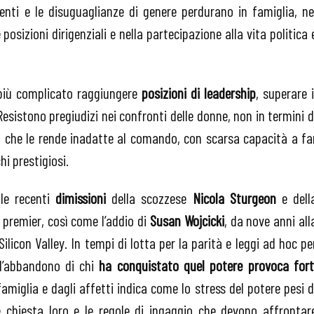
lenti e le disuguaglianze di genere perdurano in famiglia, ne
 posizioni dirigenziali e nella partecipazione alla vita politica 
 più complicato raggiungere
posizioni di leadership
, superare i
Resistono pregiudizi nei confronti delle donne, non in termini d
a che le rende inadatte al comando, con scarsa capacità a fa
hi prestigiosi.
le recenti
dimissioni
della scozzese
Nicola Sturgeon
e dell
i premier, così come l’addio di
Susan Wojcicki
, da nove anni all
licon Valley. In tempi di lotta per la parità e leggi ad hoc pe
l’abbandono di chi
ha conquistato quel potere provoca fort
famiglia e dagli affetti indica come lo stress del potere pesi d
e chiesta loro e le regole di ingaggio che devono affrontar