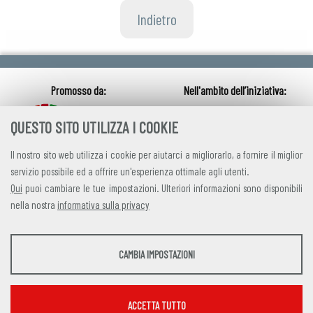
Indietro
QUESTO SITO UTILIZZA I COOKIE
Il nostro sito web utilizza i cookie per aiutarci a migliorarlo, a fornire il miglior
servizio possibile ed a offrire un'esperienza ottimale agli utenti.
Qui
puoi cambiare le tue impostazioni. Ulteriori informazioni sono disponibili
nella nostra
informativa sulla privacy
credits
|
privacy
|
contatti
STATISTICHE
CAMBIA IMPOSTAZIONI
Alleanza Italiana per lo Sviluppo Sostenibile
Strumenti statistici che raccolgono dati anonimi sull'utilizzo e la funzionalità del sito
Via Farini 17, 00185 Roma C.F. 97893090585 P.IVA 14610671001
web.
Mostra maggiori informazioni
ACCETTA TUTTO