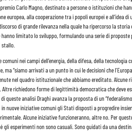
 premio Carlo Magno, destinato a persone o istituzioni che ha
ne europea, alla cooperazione tra i popoli europei e all’idea di
discorso di grande rilevanza nella quale ha ripercorso la storia d
ne hanno limitato lo sviluppo, formulando una serie di proposte 
 stallo.
 comuni nei campi dell’energia, della difesa, della tecnologia c
iale, ma “siamo arrivati a un punto in cui le decisioni che l’Euro
nute nel quadro istituzionale che abbiamo ereditato. Alcune r
e. Altre richiedono forme di legittimità democratica che deve es
 di queste analisi Draghi avanza la proposta di un “federalis
a in nuove iniziative comuni gli Stati disposti a progredire ins
rimentale. Alcune iniziative funzioneranno, altre no. Per ques
 gli esperimenti non sono casuali. Sono guidati da una destin