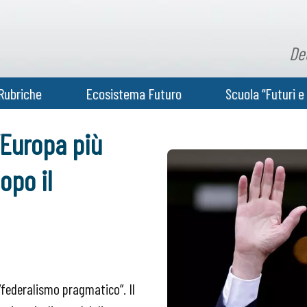
De
Rubriche
Ecosistema Futuro
Scuola “Futuri e 
n’Europa più
opo il
“federalismo pragmatico”. Il