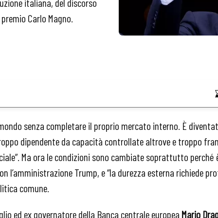
duzione italiana, del discorso
l premio Carlo Magno.
l mondo senza completare il proprio mercato interno. È divent
roppo dipendente da capacità controllate altrove e troppo fr
iale”. Ma ora le condizioni sono cambiate soprattutto perché 
n l’amministrazione Trump, e “la durezza esterna richiede pro
litica comune.
iglio ed ex governatore della Banca centrale europea
Mario Dra