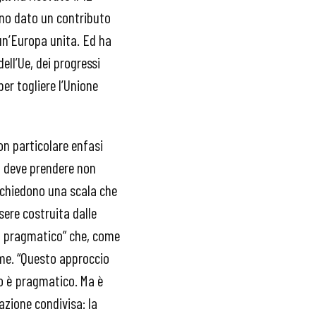
nno dato un contributo
 un’Europa unita. Ed ha
ell’Ue, dei progressi
per togliere l’Unione
on particolare enfasi
pa deve prendere non
ichiedono una scala che
sere costruita dalle
mo pragmatico” che, come
ieme. “Questo approccio
to è pragmatico. Ma è
azione condivisa: la