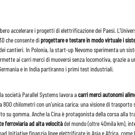
ro accelerare i progetti di elettrificazione dei Paesi. L’Univer
3D che consente di
progettare e testare in modo virtuale i siste
dei cantieri. In Polonia, la start-up Nevomo sperimenta un sis
rmette ai carri merci di muoversi senza locomotiva, grazie a u
 Germania e in India partiranno i primi test industriali.
, la società Parallel Systems lavora a
carri merci autonomi alim
 a 800 chilometri con un’unica carica: una visione di trasporto 
to su gomma. Anche la Cina è protagonista della corsa alla tra
te ferroviaria ad alta velocità
del mondo (oltre 40mila km), inte
ad Initiative finanzia linee elettrificate in Asia e Africa, come 