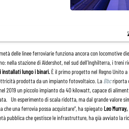
la metà delle linee ferroviarie funziona ancora con locomotive die
o: nella stazione di Aldershot, nel sud dell’Inghilterra, i treni r
 installati lungo i binari.
È il primo progetto nel Regno Unito 
elettricità prodotta da un impianto fotovoltaico. La
Bbc
riporta 
nel 2019 un piccolo impianto da 40 kilowatt, capace di alimen
ficata. Un esperimento di scala ridotta, ma dal grande valore s
ica che una ferrovia possa acquistare”, ha spiegato
Leo Murray,
età pubblica che gestisce le infrastrutture, ha già avviato la ric