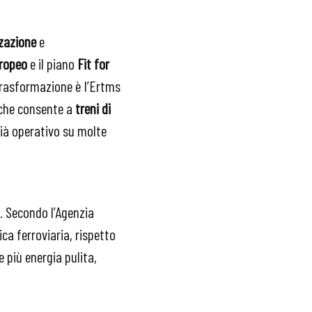
zzazione
e
uropeo
e il piano
Fit for
trasformazione è l’Ertms
o che consente a
treni di
già operativo su molte
. Secondo l’Agenzia
ca ferroviaria, rispetto
 più energia pulita,