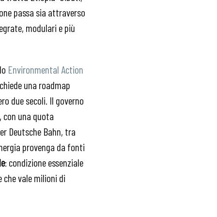
ione passa sia attraverso
egrate, modulari e più
do
Environmental Action
ng chiede una roadmap
ero due secoli. Il governo
a, con una quota
 per Deutsche Bahn, tra
’energia provenga da fonti
le
: condizione essenziale
 che vale milioni di