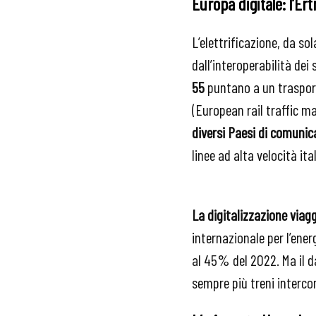
Europa digitale: l’Er
L’elettrificazione, da so
dall’interoperabilità dei
55
puntano a un trasport
(European rail traffic m
diversi Paesi di comunic
linee ad alta velocità ita
La digitalizzazione viag
internazionale per l’ener
al 45% del 2022. Ma il da
sempre più treni interco