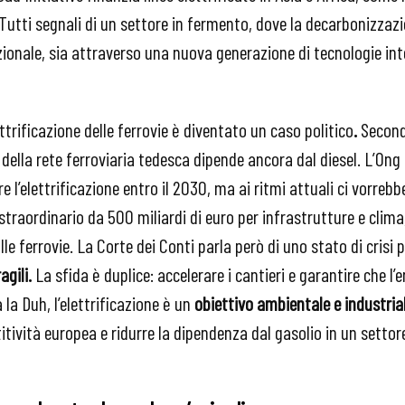
 Tutti segnali di un settore in fermento, dove la decarbonizzaz
nzionale, sia attraverso una nuova generazione di tecnologie int
ttrificazione delle ferrovie è diventato un caso politico
.
Secon
o della rete ferroviaria tedesca dipende ancora dal diesel. L’O
 l’elettrificazione entro il 2030, ma ai ritmi attuali ci vorrebb
traordinario da 500 miliardi di euro per infrastrutture e clim
lle ferrovie. La Corte dei Conti parla però di uno stato di crisi
agili.
La sfida è duplice: accelerare i cantieri e garantire che l
 la Duh, l’elettrificazione è un
obiettivo ambientale e industria
tività europea e ridurre la dipendenza dal gasolio in un settore