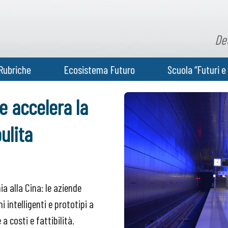
De
Rubriche
Ecosistema Futuro
Scuola “Futuri e 
ne accelera la
ulita
a alla Cina: le aziende
 intelligenti e prototipi a
 costi e fattibilità.