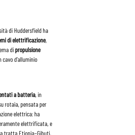
sità di Huddersfield ha
mi di elettrificazione
,
tema di
propulsione
n cavo d’alluminio
entati a batteria
, in
su rotaia, pensata per
zione elettrica: ha
ramente elettrificata, e
la tratta Etiopia–Gibuti,