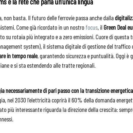
tms e la rete che parla un’unica lingua
la, non basta. Il futuro delle ferrovie passa anche dalla
digitali
 sistemi. Come già ricordato in un nostro
focus
, il
Green Deal e
o su rotaia più integrato e a zero emissioni. Cuore di questa 
anagement system), il sistema digitale di gestione del traffic
are in tempo reale
, garantendo sicurezza e puntualità. Oggi è 
liane e si sta estendendo alle tratte regionali.
gia necessariamente di pari passo con la transizione energetica
gia, nel 2030 l’elettricità coprirà il 60% della domanda energeti
to più interessante riguarda la direzione della crescita: sempre
nnessi.