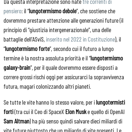
Da questa interpretazione sono nate
tre correnti di
pensiero
: il “
lungotermismo debole
”, che sostiene che
dovremmo prestare attenzione alle generazioni future (il
principio di “giustizia intergenerazionale”, una delle
battaglie dell’ASviS,
inserito nel 2022 in Costituzione
), il
“
lungotermismo forte
”, secondo cui il futuro a lungo
termine è la nostra assoluta priorità e il “
lungotermismo
galaxy-brain
”, per il quale dovremmo essere disposti a
correre grossi rischi oggi per assicurarci la sopravvivenza
futura, magari colonizzando altri pianeti.
Se tutte le vite hanno lo stesso valore, per i
lungotermisti
forti
(tra cui il Ceo di SpaceX
Elon Musk
e quello di OpenAI
Sam Altman
) ha più senso quindi salvare dieci miliardi di
vite future piuttosto che un miliardo di vite presenti. Le