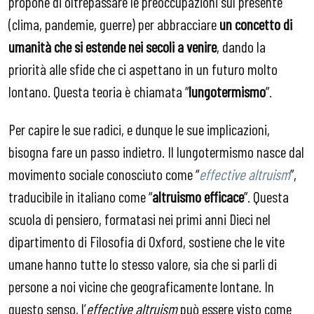
propone di oltrepassare le preoccupazioni sul presente
(clima, pandemie, guerre) per abbracciare
un concetto di
umanità che si estende nei secoli a venire
, dando la
priorità alle sfide che ci aspettano in un futuro molto
lontano. Questa teoria è chiamata “
lungotermismo
”.
Per capire le sue radici, e dunque le sue implicazioni,
bisogna fare un passo indietro. Il lungotermismo nasce dal
movimento sociale conosciuto come “
effective altruism
”,
traducibile in italiano come “
altruismo efficace
”. Questa
scuola di pensiero, formatasi nei primi anni Dieci nel
dipartimento di Filosofia di Oxford, sostiene che le vite
umane hanno tutte lo stesso valore, sia che si parli di
persone a noi vicine che geograficamente lontane. In
questo senso, l’
effective altruism
può essere visto come