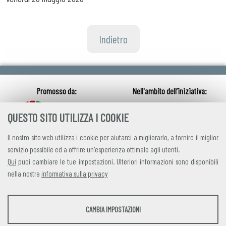
Indietro
QUESTO SITO UTILIZZA I COOKIE
Il nostro sito web utilizza i cookie per aiutarci a migliorarlo, a fornire il miglior
servizio possibile ed a offrire un'esperienza ottimale agli utenti.
Qui
puoi cambiare le tue impostazioni. Ulteriori informazioni sono disponibili
nella nostra
informativa sulla privacy
credits
|
privacy
|
contatti
STATISTICHE
CAMBIA IMPOSTAZIONI
Alleanza Italiana per lo Sviluppo Sostenibile
Strumenti statistici che raccolgono dati anonimi sull'utilizzo e la funzionalità del sito
Via Farini 17, 00185 Roma C.F. 97893090585 P.IVA 14610671001