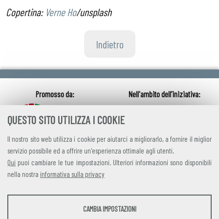
Copertina:
Verne Ho
/unsplash
Indietro
QUESTO SITO UTILIZZA I COOKIE
Il nostro sito web utilizza i cookie per aiutarci a migliorarlo, a fornire il miglior
servizio possibile ed a offrire un'esperienza ottimale agli utenti.
Qui
puoi cambiare le tue impostazioni. Ulteriori informazioni sono disponibili
nella nostra
informativa sulla privacy
credits
|
privacy
|
contatti
STATISTICHE
CAMBIA IMPOSTAZIONI
Alleanza Italiana per lo Sviluppo Sostenibile
Strumenti statistici che raccolgono dati anonimi sull'utilizzo e la funzionalità del sito