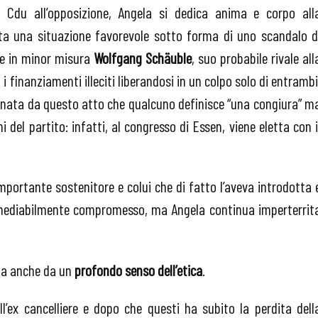
a Cdu all’opposizione, Angela si dedica anima e corpo all
nta una situazione favorevole sotto forma di uno scandalo d
 e in minor misura
Wolfgang Schäuble
, suo probabile rivale all
 finanziamenti illeciti liberandosi in un colpo solo di entrambi
ianata da questo atto che qualcuno definisce “una congiura” m
i del partito: infatti, al congresso di Essen, viene eletta con i
importante sostenitore e colui che di fatto l’aveva introdotta 
irrimediabilmente compromesso, ma Angela continua imperterrit
ta anche da un
profondo senso dell’etica
.
’ex cancelliere e dopo che questi ha subito la perdita dell