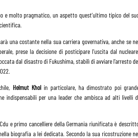
co e molto pragmatico, un aspetto quest’ultimo tipico del su
ientifica.
 sarà una costante nella sua carriera governativa, anche se ne
erale, prese la decisione di posticipare l’uscita dal nucleare
cata dal disastro di Fukushima, stabilì di avviare l’arresto de
2022.
chile,
Helmut Khol
in particolare, ha dimostrato poi grand
e indispensabili per una leader che ambisca ad alti livelli d
la Cdu e primo cancelliere della Germania riunificata è descritt
lla biografia a lei dedicata. Secondo la sua ricostruzione ne