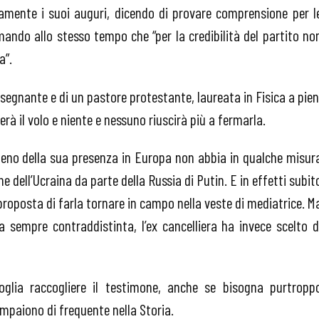
camente i suoi auguri, dicendo di provare comprensione per l
ando allo stesso tempo che “per la credibilità del partito no
a”.
n’insegnante e di un pastore protestante, laureata in Fisica a pien
erà il volo e niente e nessuno riuscirà più a fermarla.
r meno della sua presenza in Europa non abbia in qualche misur
e dell’Ucraina da parte della Russia di Putin. E in effetti subit
 proposta di farla tornare in campo nella veste di mediatrice. M
a sempre contraddistinta, l’ex cancelliera ha invece scelto d
oglia raccogliere il testimone, anche se bisogna purtropp
mpaiono di frequente nella Storia.