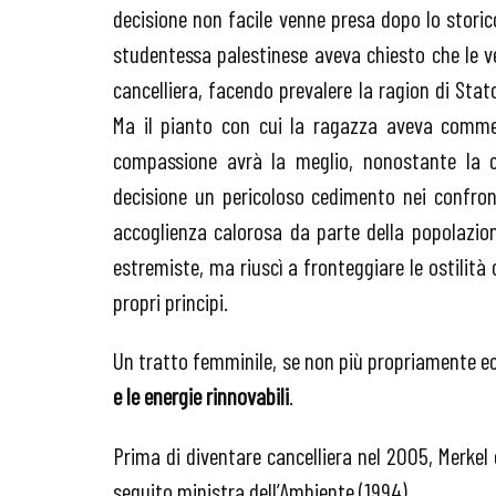
decisione non facile venne presa dopo lo stori
studentessa palestinese aveva chiesto che le ven
cancelliera, facendo prevalere la ragion di Sta
Ma il pianto con cui la ragazza aveva commen
compassione avrà la meglio, nonostante la c
decisione un pericoloso cedimento nei confron
accoglienza calorosa da parte della popolazion
estremiste, ma riuscì a fronteggiare le ostilità
propri principi.
Un tratto femminile, se non più propriamente e
e le energie rinnovabili
.
Prima di diventare cancelliera nel 2005, Merkel 
seguito ministra dell’Ambiente (1994).