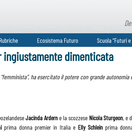
De
Rubriche
Ecosistema Futuro
Scuola “Futuri e 
r ingiustamente dimenticata
 “femminista”, ha esercitato il potere con grande autonomia 
neozelandese
Jacinda Ardern
e la scozzese
Nicola Sturgeon
, e d
i
prima donna premier in Italia e
Elly Schlein
prima donn