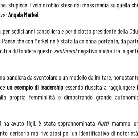
ne, stupisce il velo di oblio steso dai mass media su quella ch
eva:
Angela Merkel
.
 per sedici anni cancelliera e per diciotto presidente della Cdu
 il Paese che con Merkel ne è stata la colonna portante, da part
usciti a diffondere questo
sentiment
negativo anche tra la gent
na bandiera da sventolare o un modello da imitare, nonostant
ece
un esempio di leadership
essendo riuscita a raggiungere i
lla propria femminilità e dimostrando grande autonomi
ti ha avuto figli, è stata soprannominata
Mutti
, mamma, u
tento derisorio ma rivelatosi poi un identificativo di notorietà