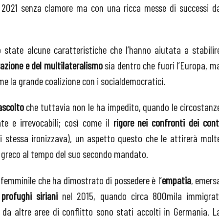
nel 2021 senza clamore ma con una ricca messe di successi d
 state alcune caratteristiche che l’hanno aiutata a stabilir
orazione e del multilateralismo
sia dentro che fuori l’Europa, m
e la grande coalizione con i socialdemocratici.
ascolto
che tuttavia non le ha impedito, quando le circostanz
te e irrevocabili; così come il
rigore nei confronti dei cont
i stessa ironizzava), un aspetto questo che le attirerà molt
to greco al tempo del suo secondo mandato.
 femminile che ha dimostrato di possedere è l’
empatia
, emers
 profughi siriani
nel 2015, quando circa 800mila immigrat
 da altre aree di conflitto sono stati accolti in Germania. L