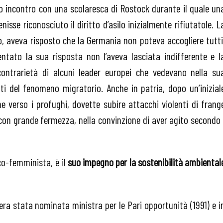
co incontro con una scolaresca di Rostock durante il quale un
isse riconosciuto il diritto d’asilo inizialmente rifiutatole. L
to, aveva risposto che la Germania non poteva accogliere tutti
tato la sua risposta non l’aveva lasciata indifferente e l
ontrarietà di alcuni leader europei che vedevano nella su
ti del fenomeno migratorio. Anche in patria, dopo un’inizial
e verso i profughi, dovette subire attacchi violenti di frang
 con grande fermezza, nella convinzione di aver agito secondo 
co-femminista, è il
suo impegno per la sostenibilità ambiental
era stata nominata ministra per le Pari opportunità (1991) e i